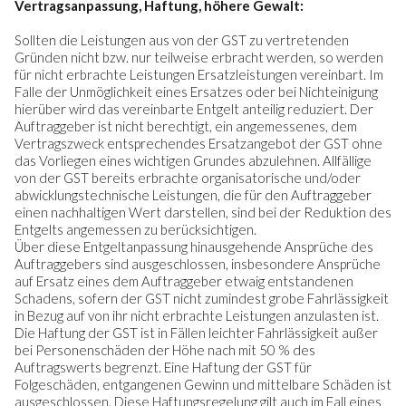
Vertragsanpassung, Haftung, höhere Gewalt:
Sollten die Leistungen aus von der GST zu vertretenden
Gründen nicht bzw. nur teilweise erbracht werden, so werden
für nicht erbrachte Leistungen Ersatzleistungen vereinbart. Im
Falle der Unmöglichkeit eines Ersatzes oder bei Nichteinigung
hierüber wird das vereinbarte Entgelt anteilig reduziert. Der
Auftraggeber ist nicht berechtigt, ein angemessenes, dem
Vertragszweck entsprechendes Ersatzangebot der GST ohne
das Vorliegen eines wichtigen Grundes abzulehnen. Allfällige
von der GST bereits erbrachte organisatorische und/oder
abwicklungstechnische Leistungen, die für den Auftraggeber
einen nachhaltigen Wert darstellen, sind bei der Reduktion des
Entgelts angemessen zu berücksichtigen.
Über diese Entgeltanpassung hinausgehende Ansprüche des
Auftraggebers sind ausgeschlossen, insbesondere Ansprüche
auf Ersatz eines dem Auftraggeber etwaig entstandenen
Schadens, sofern der GST nicht zumindest grobe Fahrlässigkeit
in Bezug auf von ihr nicht erbrachte Leistungen anzulasten ist.
Die Haftung der GST ist in Fällen leichter Fahrlässigkeit außer
bei Personenschäden der Höhe nach mit 50 % des
Auftragswerts begrenzt. Eine Haftung der GST für
Folgeschäden, entgangenen Gewinn und mittelbare Schäden ist
ausgeschlossen. Diese Haftungsregelung gilt auch im Fall eines