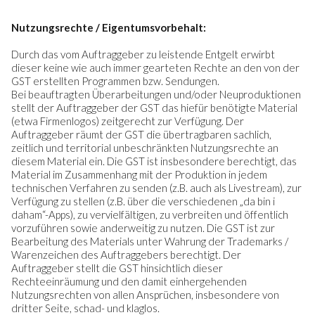
Nutzungsrechte / Eigentumsvorbehalt:
Durch das vom Auftraggeber zu leistende Entgelt erwirbt
dieser keine wie auch immer gearteten Rechte an den von der
GST erstellten Programmen bzw. Sendungen.
Bei beauftragten Überarbeitungen und/oder Neuproduktionen
stellt der Auftraggeber der GST das hiefür benötigte Material
(etwa Firmenlogos) zeitgerecht zur Verfügung. Der
Auftraggeber räumt der GST die übertragbaren sachlich,
zeitlich und territorial unbeschränkten Nutzungsrechte an
diesem Material ein. Die GST ist insbesondere berechtigt, das
Material im Zusammenhang mit der Produktion in jedem
technischen Verfahren zu senden (z.B. auch als Livestream), zur
Verfügung zu stellen (z.B. über die verschiedenen „da bin i
daham“-Apps), zu vervielfältigen, zu verbreiten und öffentlich
vorzuführen sowie anderweitig zu nutzen. Die GST ist zur
Bearbeitung des Materials unter Wahrung der Trademarks /
Warenzeichen des Auftraggebers berechtigt. Der
Auftraggeber stellt die GST hinsichtlich dieser
Rechteeinräumung und den damit einhergehenden
Nutzungsrechten von allen Ansprüchen, insbesondere von
dritter Seite, schad- und klaglos.