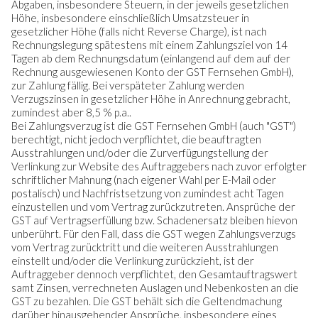
Abgaben, insbesondere Steuern, in der jeweils gesetzlichen
Höhe, insbesondere einschließlich Umsatzsteuer in
gesetzlicher Höhe (falls nicht Reverse Charge), ist nach
Rechnungslegung spätestens mit einem Zahlungsziel von 14
Tagen ab dem Rechnungsdatum (einlangend auf dem auf der
Rechnung ausgewiesenen Konto der GST Fernsehen GmbH),
zur Zahlung fällig. Bei verspäteter Zahlung werden
Verzugszinsen in gesetzlicher Höhe in Anrechnung gebracht,
zumindest aber 8,5 % p.a..
Bei Zahlungsverzug ist die GST Fernsehen GmbH (auch "GST")
berechtigt, nicht jedoch verpflichtet, die beauftragten
Ausstrahlungen und/oder die Zurverfügungstellung der
Verlinkung zur Website des Auftraggebers nach zuvor erfolgter
schriftlicher Mahnung (nach eigener Wahl per E-Mail oder
postalisch) und Nachfristsetzung von zumindest acht Tagen
einzustellen und vom Vertrag zurückzutreten. Ansprüche der
GST auf Vertragserfüllung bzw. Schadenersatz bleiben hievon
unberührt. Für den Fall, dass die GST wegen Zahlungsverzugs
vom Vertrag zurücktritt und die weiteren Ausstrahlungen
einstellt und/oder die Verlinkung zurückzieht, ist der
Auftraggeber dennoch verpflichtet, den Gesamtauftragswert
samt Zinsen, verrechneten Auslagen und Nebenkosten an die
GST zu bezahlen. Die GST behält sich die Geltendmachung
darüber hinausgehender Ansprüche, insbesondere eines