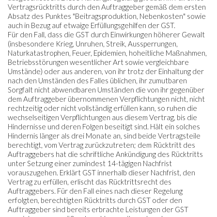
Vertragsrücktritts durch den Auftraggeber gemäß dem ersten
Absatz des Punktes "Beitragsproduktion, Nebenkosten" sowie
auch in Bezug auf etwaige Erfüllungsgehilfen der GST.
Für den Fall, dass die GST durch Einwirkungen höherer Gewalt
(insbesondere Krieg, Unruhen, Streik, Aussperrungen,
Naturkatastrophen, Feuer, Epidemien, hoheitliche Maßnahmen,
Betriebsstörungen wesentlicher Art sowie vergleichbare
Umstände) oder aus anderen, von ihr trotz der Einhaltung der
nach den Umständen des Falles üblichen, ihr zumutbaren
Sorgfalt nicht abwendbaren Umständen die von ihr gegenüber
dem Auftraggeber übernommenen Verpflichtungen nicht, nicht
rechtzeitig oder nicht vollständig erfüllen kann, so ruhen die
wechselseitigen Verpflichtungen aus diesem Vertrag, bis die
Hindernisse und deren Folgen beseitigt sind. Hält ein solches
Hindernis länger als drei Monate an, sind beide Vertragsteile
berechtigt, vom Vertrag zurückzutreten; dem Rücktritt des
Auftraggebers hat die schriftliche Ankündigung des Rücktritts
unter Setzung einer zumindest 14-tägigen Nachfrist
vorauszugehen. Erklärt GST innerhalb dieser Nachfrist, den
Vertrag zu erfüllen, erlischt das Rücktrittsrecht des
Auftraggebers. Für den Fall eines nach dieser Regelung
erfolgten, berechtigten Rücktritts durch GST oder den
Auftraggeber sind bereits erbrachte Leistungen der GST