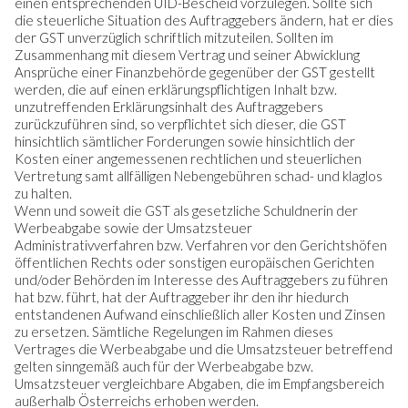
einen entsprechenden UID-Bescheid vorzulegen. Sollte sich
die steuerliche Situation des Auftraggebers ändern, hat er dies
der GST unverzüglich schriftlich mitzuteilen. Sollten im
Zusammenhang mit diesem Vertrag und seiner Abwicklung
Ansprüche einer Finanzbehörde gegenüber der GST gestellt
werden, die auf einen erklärungspflichtigen Inhalt bzw.
unzutreffenden Erklärungsinhalt des Auftraggebers
zurückzuführen sind, so verpflichtet sich dieser, die GST
hinsichtlich sämtlicher Forderungen sowie hinsichtlich der
Kosten einer angemessenen rechtlichen und steuerlichen
Vertretung samt allfälligen Nebengebühren schad- und klaglos
zu halten.
Wenn und soweit die GST als gesetzliche Schuldnerin der
Werbeabgabe sowie der Umsatzsteuer
Administrativverfahren bzw. Verfahren vor den Gerichtshöfen
öffentlichen Rechts oder sonstigen europäischen Gerichten
und/oder Behörden im Interesse des Auftraggebers zu führen
hat bzw. führt, hat der Auftraggeber ihr den ihr hiedurch
entstandenen Aufwand einschließlich aller Kosten und Zinsen
zu ersetzen. Sämtliche Regelungen im Rahmen dieses
Vertrages die Werbeabgabe und die Umsatzsteuer betreffend
gelten sinngemäß auch für der Werbeabgabe bzw.
Umsatzsteuer vergleichbare Abgaben, die im Empfangsbereich
außerhalb Österreichs erhoben werden.