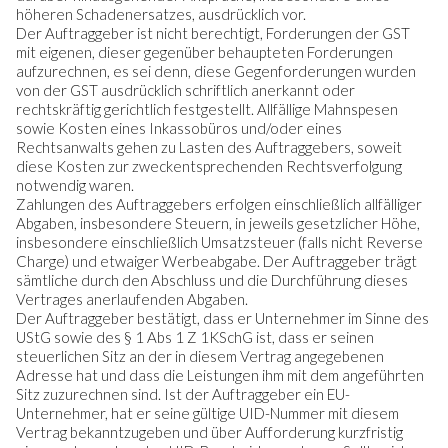
höheren Schadenersatzes, ausdrücklich vor.
Der Auftraggeber ist nicht berechtigt, Forderungen der GST
mit eigenen, dieser gegenüber behaupteten Forderungen
aufzurechnen, es sei denn, diese Gegenforderungen wurden
von der GST ausdrücklich schriftlich anerkannt oder
rechtskräftig gerichtlich festgestellt. Allfällige Mahnspesen
sowie Kosten eines Inkassobüros und/oder eines
Rechtsanwalts gehen zu Lasten des Auftraggebers, soweit
diese Kosten zur zweckentsprechenden Rechtsverfolgung
notwendig waren.
Zahlungen des Auftraggebers erfolgen einschließlich allfälliger
Abgaben, insbesondere Steuern, in jeweils gesetzlicher Höhe,
insbesondere einschließlich Umsatzsteuer (falls nicht Reverse
Charge) und etwaiger Werbeabgabe. Der Auftraggeber trägt
sämtliche durch den Abschluss und die Durchführung dieses
Vertrages anerlaufenden Abgaben.
Der Auftraggeber bestätigt, dass er Unternehmer im Sinne des
UStG sowie des § 1 Abs 1 Z 1KSchG ist, dass er seinen
steuerlichen Sitz an der in diesem Vertrag angegebenen
Adresse hat und dass die Leistungen ihm mit dem angeführten
Sitz zuzurechnen sind. Ist der Auftraggeber ein EU-
Unternehmer, hat er seine gültige UID-Nummer mit diesem
Vertrag bekanntzugeben und über Aufforderung kurzfristig