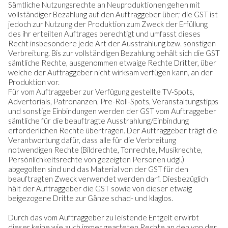
Sämtliche Nutzungsrechte an Neuproduktionen gehen mit
vollständiger Bezahlung auf den Auftraggeber über; die GST ist
jedoch zur Nutzung der Produktion zum Zweck der Erfüllung
des ihr erteilten Auftrages berechtigt und umfasst dieses
Recht insbesondere jede Art der Ausstrahlung bzw. sonstigen
Verbreitung. Bis zur vollständigen Bezahlung behält sich die GST
sämtliche Rechte, ausgenommen etwaige Rechte Dritter, über
welche der Auftraggeber nicht wirksam verfügen kann, an der
Produktion vor.
Für vom Auftraggeber zur Verfügung gestellte TV-Spots,
Advertorials, Patronanzen, Pre-Roll-Spots, Veranstaltungstipps
und sonstige Einbindungen werden der GST vom Auftraggeber
sämtliche für die beauftragte Ausstrahlung/Einbindung
erforderlichen Rechte übertragen. Der Auftraggeber trägt die
Verantwortung dafür, dass alle für die Verbreitung
notwendigen Rechte (Bildrechte, Tonrechte, Musikrechte,
Persönlichkeitsrechte von gezeigten Personen udgl.)
abgegolten sind und das Material von der GST für den
beauftragten Zweck verwendet werden darf. Diesbezüglich
hält der Auftraggeber die GST sowie von dieser etwaig
beigezogene Dritte zur Gänze schad- und klaglos.
Durch das vom Auftraggeber zu leistende Entgelt erwirbt
dieser keine wie auch immer gearteten Rechte an den von der