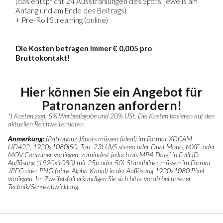
(das entspricht 24 Ausstrahlungen des Spots, jeweils am
Anfang und am Ende des Beitrags)
+ Pre-Roll Streaming (online)
Die Kosten betragen immer € 0,005 pro
Bruttokontakt!
Hier können Sie ein Angebot für
Patronanzen anfordern!
*) Kosten zzgl. 5% Werbeabgabe und 20% USt. Die Kosten basieren auf den
aktuellen Reichweitendaten.
Anmerkung:
(Patronanz-)Spots müssen (ideal) im Format XDCAM
HD422, 1920x1080i50, Ton -23LUVS stereo oder Dual-Mono, MXF- oder
MOV-Container vorliegen, zumindest jedoch als MP4-Datei in FullHD-
Auflösung (1920x1080) mit 25p oder 50i. Standbilder müssen im Format
JPEG oder PNG (ohne Alpha-Kanal) in der Auflösung 1920x1080 Pixel
vorliegen. Im Zweifelsfall erkundigen Sie sich bitte vorab bei unserer
Technik/Sendeabwicklung.