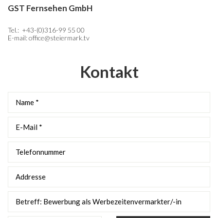
GST Fernsehen GmbH
Tel.:
+4
3-(0)316-99 55 00
E-mail:
o
ffice@steiermark.tv
Kontakt