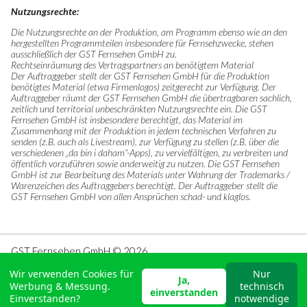
Nutzungsrechte:
Die Nutzungsrechte an der Produktion, am Programm ebenso wie an den
hergestellten Programmteilen insbesondere für Fernsehzwecke, stehen
ausschließlich der GST Fernsehen GmbH zu.
Rechtseinräumung des Vertragspartners an benötigtem Material
Der Auftraggeber stellt der GST Fernsehen GmbH für die Produktion
benötigtes Material (etwa Firmenlogos) zeitgerecht zur Verfügung. Der
Auftraggeber räumt der GST Fernsehen GmbH die übertragbaren sachlich,
zeitlich und territorial unbeschränkten Nutzungsrechte ein. Die GST
Fernsehen GmbH ist insbesondere berechtigt, das Material im
Zusammenhang mit der Produktion in jedem technischen Verfahren zu
senden (z.B. auch als Livestream), zur Verfügung zu stellen (z.B. über die
verschiedenen „da bin i daham“-Apps), zu vervielfältigen, zu verbreiten und
öffentlich vorzuführen sowie anderweitig zu nutzen. Die GST Fernsehen
GmbH ist zur Bearbeitung des Materials unter Wahrung der Trademarks /
Warenzeichen des Auftraggebers berechtigt. Der Auftraggeber stellt die
GST Fernsehen GmbH von allen Ansprüchen schad- und klaglos.
GST Fernsehen GmbH © 2026
Impressum
Wir verwenden Cookies für
Nur
Datenschu
tzerklärung Website
Ja,
Werbung & Messung.
technisch
Datenschu
tzerklärung Vertragspartner
einverstanden
Einverstanden?
notwendige
Login