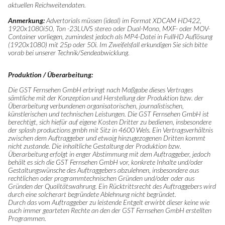
aktuellen Reichweitendaten.
Anmerkung:
Advertorials müssen (ideal) im Format XDCAM HD422,
1920x1080i50, Ton -23LUVS stereo oder Dual-Mono, MXF- oder MOV-
Container vorliegen, zumindest jedoch als MP4-Datei in FullHD
Auflösung
(1920x1080) mit 25p oder 50i. Im Zweifelsfall erkundigen Sie sich bitte
vorab bei unserer Technik/Sendeabwicklung.
Produktion / Überarbeitung:
Die GST Fernsehen GmbH erbringt nach Maßgabe dieses Vertrages
sämtliche mit der Konzeption und Herstellung der Produktion bzw. der
Überarbeitung verbundenen organisatorischen, journalistischen,
künstlerischen und technischen Leistungen. Die GST Fernsehen GmbH ist
berechtigt, sich hiefür auf eigene Kosten Dritter zu bedienen, insbesondere
der splash productions gmbh mit Sitz in 4600 Wels. Ein Vertragsverhältnis
zwischen dem Auftraggeber und etwaig hinzugezogenen Dritten kommt
nicht zustande. Die inhaltliche Gestaltung der Produktion bzw.
Überarbeitung erfolgt in enger Abstimmung mit dem Auftraggeber, jedoch
behält es sich die GST Fernsehen GmbH vor, konkrete Inhalte und/oder
Gestaltungswünsche des Auftraggebers abzulehnen, insbesondere aus
rechtlichen oder programmtechnischen Gründen und/oder oder aus
Gründen der Qualitätswahrung. Ein Rücktrittsrecht des Auftraggebers wird
durch eine solcherart begründete Ablehnung nicht begründet.
Durch das vom Auftraggeber zu leistende Entgelt erwirbt dieser keine wie
auch immer gearteten Rechte an den der GST Fernsehen GmbH erstellten
Programmen.