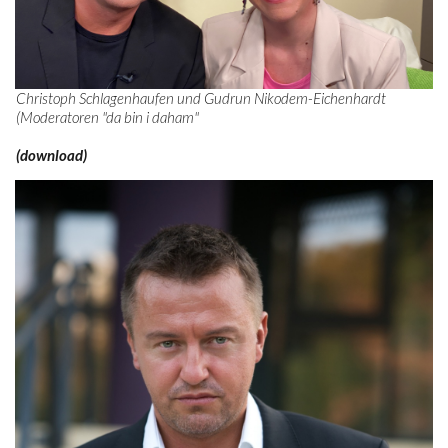
Christoph Schlagenhaufen und Gudrun Nikodem-Eichenhardt
(Moderatoren "da bin i daham"
(download)